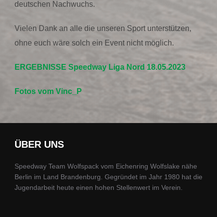
deutschen Nachwuchs.
Vielen Dank an alle die unseren Sport unterstützen,
ohne euch wäre solch ein Event nicht möglich.
ERGEBNISSE Speedway Liga Nord 18.05.2023
Fotos vom Vinc_P
ÜBER UNS
Speedway Team Wolfspack vom Eichenring Wolfslake nähe
Berlin im Land Brandenburg. Gegründet im Jahr 1980 hat die
Jugendarbeit heute einen hohen Stellenwert im Verein.