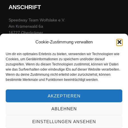
ANSCHRIFT
Speedway Team Wolfslake e.V.
Am Krämerwald 6a
16727 Oberkrämer
Kontaktformular
Cookie-Zustimmung verwalten
Um dir ein optimales Erlebnis zu bieten, verwenden wir Technologien wie
Cookies, um Geräteinformationen zu speichern und/oder darauf
FOLGE UNS
zuzugreifen. Wenn du diesen Technologien zustimmst, können wir Daten
wie das Surfverhalten oder eindeutige IDs auf dieser Website verarbeiten.
Wenn du deine Zustimmung nicht erteilst oder zurückziehst, können
Bleibe mit uns in Kontakt
bestimmte Merkmale und Funktionen beeinträchtigt werden.
facebook
youtube
instagram
AKZEPTIEREN
ABLEHNEN
Copyright © 2026 Speedwayteam Wolfslake
EINSTELLUNGEN ANSEHEN