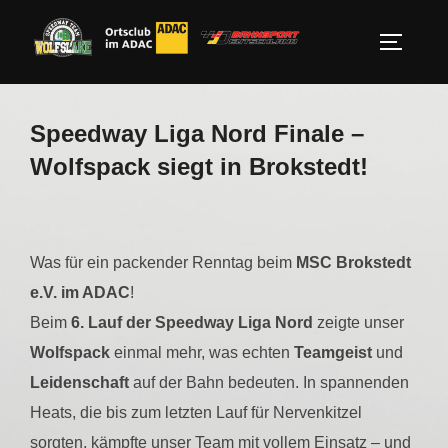
Zum
Inhalt
SEITEN
springen
Speedway Liga Nord Finale –
Wolfspack siegt in Brokstedt!
Was für ein packender Renntag beim
MSC Brokstedt
e.V. im ADAC
!
Beim
6. Lauf der Speedway Liga Nord
zeigte unser
Wolfspack
einmal mehr, was echten
Teamgeist
und
Leidenschaft
auf der Bahn bedeuten. In spannenden
Heats, die bis zum letzten Lauf für Nervenkitzel
sorgten, kämpfte unser Team mit vollem Einsatz – und