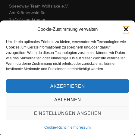
Speedway Team Wolfslake e.V.
Am Krämerwald 6a
16727 Oberkrämer
Kontaktformular
Cookie-Zustimmung verwalten
Um dir ein optimales Erlebnis zu bieten, verwenden wir Technologien wie
Cookies, um Geräteinformationen zu speichern und/oder darauf
FOLGE UNS
zuzugreifen. Wenn du diesen Technologien zustimmst, können wir Daten
wie das Surfverhalten oder eindeutige IDs auf dieser Website verarbeiten.
Wenn du deine Zustimmung nicht erteilst oder zurückziehst, können
Bleibe mit uns in Kontakt
bestimmte Merkmale und Funktionen beeinträchtigt werden.
facebook
youtube
instagram
AKZEPTIEREN
ABLEHNEN
Copyright © 2026 Speedwayteam Wolfslake
EINSTELLUNGEN ANSEHEN
Inspiro Theme
von
WPZOOM
Cookie-Richtlinie
Impressum