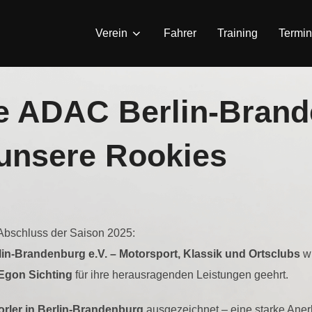
Verein
Fahrer
Training
Termi
le ADAC Berlin-Brand
 unsere Rookies
bschluss der Saison 2025:
in-Brandenburg e.V. – Motorsport, Klassik und Ortsclubs
wu
Egon Sichting
für ihre herausragenden Leistungen geehrt.
rler in Berlin-Brandenburg
ausgezeichnet – eine starke Anerk