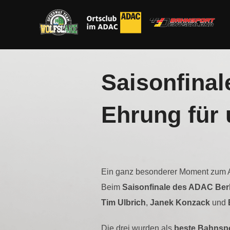
Zum
Inhalt
springen
Saisonfina
Ehrung für
Ein ganz besonderer Moment zum A
Beim
Saisonfinale des ADAC Berl
Tim Ulbrich
,
Janek Konzack
und
Die drei wurden als
beste Bahnspo