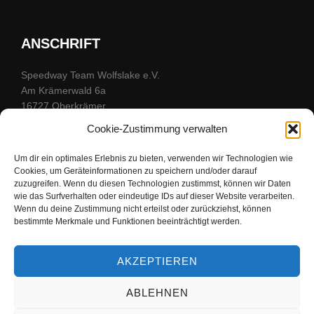
ANSCHRIFT
Speedway Team Wolfslake e.V.
Am Krämerwald 6a
16727 Oberkrämer
Kontaktformular
Cookie-Zustimmung verwalten
Um dir ein optimales Erlebnis zu bieten, verwenden wir Technologien wie
Cookies, um Geräteinformationen zu speichern und/oder darauf
FOLGE UNS
zuzugreifen. Wenn du diesen Technologien zustimmst, können wir Daten
wie das Surfverhalten oder eindeutige IDs auf dieser Website verarbeiten.
Wenn du deine Zustimmung nicht erteilst oder zurückziehst, können
Bleibe mit uns in Kontakt
bestimmte Merkmale und Funktionen beeinträchtigt werden.
facebook
youtube
instagram
AKZEPTIEREN
ABLEHNEN