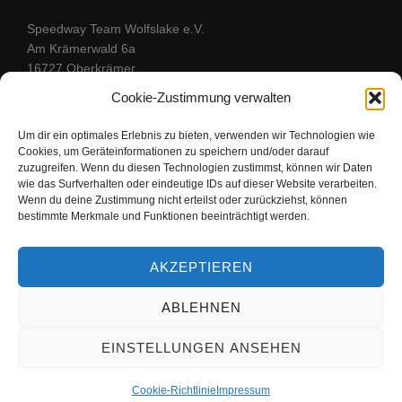
Speedway Team Wolfslake e.V.
Am Krämerwald 6a
16727 Oberkrämer
Kontaktformular
Cookie-Zustimmung verwalten
Um dir ein optimales Erlebnis zu bieten, verwenden wir Technologien wie
Cookies, um Geräteinformationen zu speichern und/oder darauf
FOLGE UNS
zuzugreifen. Wenn du diesen Technologien zustimmst, können wir Daten
wie das Surfverhalten oder eindeutige IDs auf dieser Website verarbeiten.
Wenn du deine Zustimmung nicht erteilst oder zurückziehst, können
Bleibe mit uns in Kontakt
bestimmte Merkmale und Funktionen beeinträchtigt werden.
facebook
youtube
instagram
AKZEPTIEREN
ABLEHNEN
Copyright © 2026 Speedwayteam Wolfslake
EINSTELLUNGEN ANSEHEN
Inspiro Theme
von
WPZOOM
Cookie-Richtlinie
Impressum