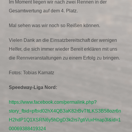
Im Moment liegen wir nach zwei Rennen in der
Gesamtwertung auf dem 4. Platz.
Mal sehen was wir noch so Reißen können.
Vielen Dank an die Einsatzbereitschaft der wenigen
Helfer, die sich immer wieder Bereit erklären mit uns
die Rennveranstaltungen zu einem Erfolg zu bringen.
Fotos: Tobias Karnatz
Speedway-Liga Nord:
https://www.facebook.com/permalink.php?
story_fbid=pfbid02hX4QB3aK82rBvTftLKS3B58ozr6n
H2hdP1Q1XSRN6y5hDgD3k2rs7gtiVuxHnap3l&id=1
00069388419324