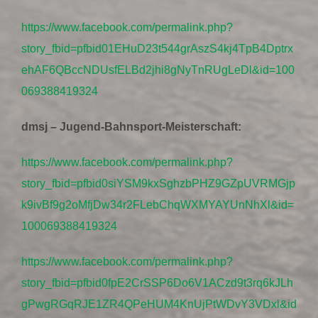
https://www.facebook.com/permalink.php?
story_fbid=pfbid01EHuD23t544grAszS4kj4TpB4Dptrx
ehAF6QBccNDUsfELBd2jhi8gNyTnRUgLeDl&id=100
069388419324
dmsj – Jugend-Bahnsport-Meisterschaft:
https://www.facebook.com/permalink.php?
story_fbid=pfbid0siYSM9kxSghzbPHZ9GZpUVRMGjp
k9ivBf9g2oMfjDw34r2FLebChqWXMYAYUnNhXl&id=
100069388419324
https://www.facebook.com/permalink.php?
story_fbid=pfbid0fpE2CrSSP6Do6V1ACzd9t3rq6kJLh
gPwgRGqRJE1ZR4QPeHUM4KnUjPtWDvY3VDxl&id