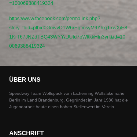
=100069388419324
https://www.facebook.com/permalink.php?
story_fbid=pfbid0GmvvD1W6rEgfmsyM9YhxjT7wXiE8
1KrT67JNZdTBQ43WYYaJUtd7pWttkkHtn3yrl&id=10
0069388419324
ÜBER UNS
Speedway Team Wolfspack vom Eichenring Wolfslake nähe
Berlin im Land Brandenburg. Gegründet im Jahr 1980 hat die
Jugendarbeit heute einen hohen Stellenwert im Verein.
ANSCHRIFT