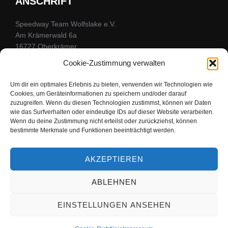
ANSCHRIFT
Speedway Team Wolfslake e.V.
Am Krämerwald 6a
16727 Oberkrämer
Kontaktformular
Cookie-Zustimmung verwalten
Um dir ein optimales Erlebnis zu bieten, verwenden wir Technologien wie
Cookies, um Geräteinformationen zu speichern und/oder darauf
FOLGE UNS
zuzugreifen. Wenn du diesen Technologien zustimmst, können wir Daten
wie das Surfverhalten oder eindeutige IDs auf dieser Website verarbeiten.
Wenn du deine Zustimmung nicht erteilst oder zurückziehst, können
Bleibe mit uns in Kontakt
bestimmte Merkmale und Funktionen beeinträchtigt werden.
facebook
youtube
instagram
AKZEPTIEREN
ABLEHNEN
Copyright © 2026 Speedwayteam Wolfslake
EINSTELLUNGEN ANSEHEN
Inspiro Theme
von
WPZOOM