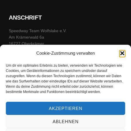
ANSCHRIFT
Speedway Team Wolfslake e.V.
Am Krämerwald 6a
16727 Oberkrämer
Kontaktformular
Cookie-Zustimmung verwalten
Um dir ein optimales Erlebnis zu bieten, verwenden wir Technologien wie
Cookies, um Geräteinformationen zu speichern und/oder darauf
FOLGE UNS
zuzugreifen. Wenn du diesen Technologien zustimmst, können wir Daten
wie das Surfverhalten oder eindeutige IDs auf dieser Website verarbeiten.
Wenn du deine Zustimmung nicht erteilst oder zurückziehst, können
Bleibe mit uns in Kontakt
bestimmte Merkmale und Funktionen beeinträchtigt werden.
facebook
youtube
instagram
AKZEPTIEREN
ABLEHNEN